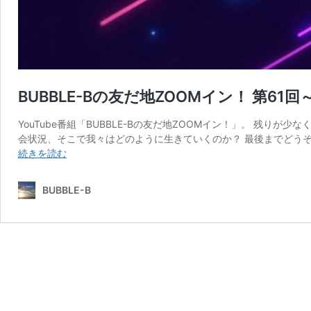
BUBBLE-Bの友だ地ZOOMイン！ 第61
YouTube番組「BUBBLE-Bの友だ地ZOOMイン！」。 残り
会状況、そこで我々はどのように生きていくのか？ 最後までどうぞお付き
BUBBLE-
続きを読む
B
の
BUBBLE-B
友
だ
地
ZOOM
イ
ン！
第
61