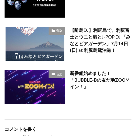
【離島DJ】利尻島で、利尻富
音楽
士とウニと港とJ-POP DJ 「み
なとビアガーデン」7月14日
(日) at 利尻島鴛泊港！
新番組始めました！
音楽
「BUBBLE-Bの友だ地ZOOM
イン！」
コメントを書く