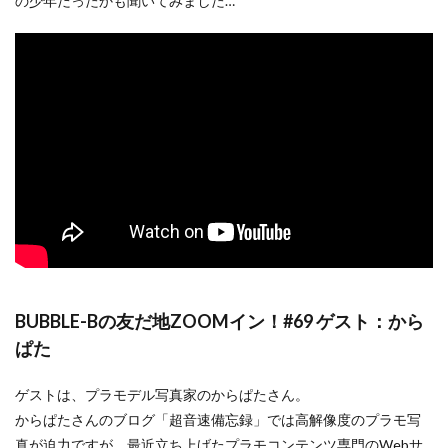
の少年だったかも聞いてみました…
BUBBLE-Bの友だ地ZOOMイン！#69 ゲスト：から
ぱた
ゲストは、プラモデル写真家のからぱたさん。
からぱたさんのブログ「超音速備忘録」では高解像度のプラモ写
真が迫力ですが、最近立ち上げたプラモコンテンツ専門のWebサ