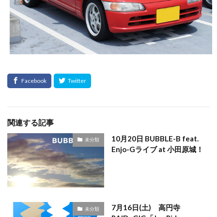
関連する記事
10月20日 BUBBLE-B feat.
未分類
Enjo-Gライブ at 小田原城！
7月16日(土) 高円寺
未分類