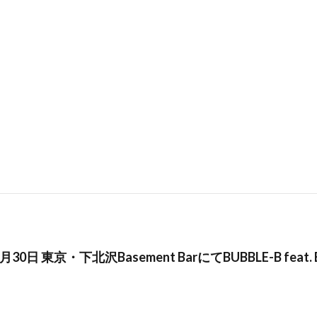
1月30日 東京・下北沢Basement BarにてBUBBLE-B fea