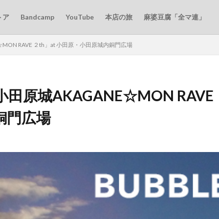
トア
Bandcamp
YouTube
本店の旅
麻婆豆腐「全マ連」
ON RAVE ２th」at 小田原・小田原城内銅門広場
原城AKAGANE☆MON RAVE ２
銅門広場