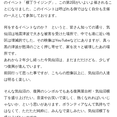
のイベント「横丁ライジング」。この第2回がいよいよ催されるこ
とになりました。このイベントは呼ばれる側ではなく自分も主催
の一人として参加しております。
何をするイベントなのか？ というと、皆さん知っての通り、気
仙沼は地震津波で大きな被害を受けた場所で、中でも港に近い地
区は壊滅的でした。その映像はYouTubeなどにありますが、真っ
黒の津波が怒濤のごとく押し寄せて、家を次々と破壊したあの場
所です。
あれから２年少し経った今気仙沼は、まだまだだけども、少しず
つ復興が進んでいます。
前回行って思った事ですが、こちらの想像以上に、気仙沼の人達
は明るく楽しい。
そんな気仙沼の、復興のシンボルでもある復興屋台村・気仙沼横
丁を盛り上げたい。音楽やお笑いで楽しく、熱くなれればいいじ
ゃないか、という思いがあります。ボランティアなんて気持ちで
はなくて、ただただ純粋に、みんなで楽しみたい。気仙沼横丁を