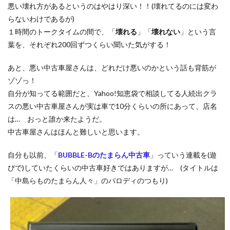
悪い壊れ方があるというのはやはり深い！！(壊れてるのには変わ
らないわけであるが)
１時間のトークタイムの間で、「
壊れる
」「
壊れない
」という言
葉を、それぞれ200回ずつくらい聞いた気がする！
あと、悪い中古車屋さんは、どれだけ悪いのかという話も背筋が
ゾゾっ！
自分が知ってる範囲だと、Yahoo!知恵袋で相談してる人続出クラ
スの悪い中古車屋さんが実は車で10分くらいの所にあって、店名
は… おっと誰か来たようだ。
中古車屋さんはほんと難しいと思います。
自分も以前、「
BUBBLE-Bのたまらん中古車
」っていう連載を(遊
びで)していたくらいの中古車好きではありますが… (タイトルは
「中島らものたまらん人々」のパロディのつもり)