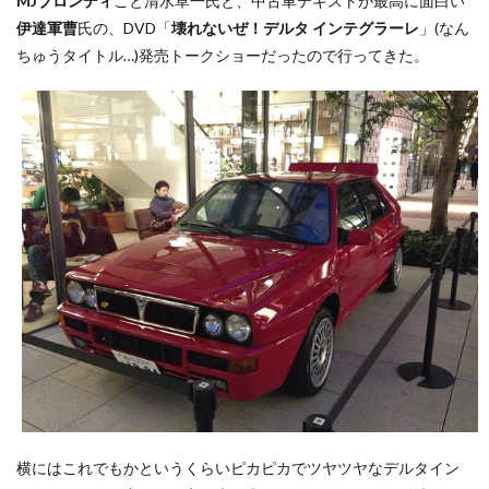
MJブロンディ
こと清水草一氏と、中古車テキストが最高に面白い
伊達軍曹
氏の、DVD「
壊れないぜ！デルタ インテグラーレ
」(なん
ちゅうタイトル…)発売トークショーだったので行ってきた。
横にはこれでもかというくらいピカピカでツヤツヤなデルタイン