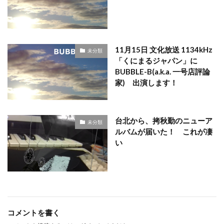
11月15日 文化放送 1134kHz
未分類
「くにまるジャパン」に
BUBBLE-B(a.k.a. 一号店評論
家) 出演します！
台北から、拷秋勤のニューア
未分類
ルバムが届いた！ これが凄
い
コメントを書く