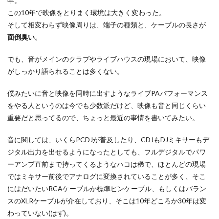
年。
この10年で映像をとりまく環境は大きく変わった。
そして相変わらず映像周りは、端子の種類と、ケーブルの長さが
面倒臭い
。
でも、音がメインのクラブやライブハウスの現場において、映像
がしっかり語られることは多くない。
僕みたいに音と映像を同時に出すようなライブPAパフォーマンス
をやる人というのは今でも少数派だけど、映像も音と同じくらい
重要だと思ってるので、ちょっと最近の事情を書いてみたい。
音に関しては、いくらPCDJが普及したり、CDJもDJミキサーもデ
ジタル出力を出せるようになったとしても、フルデジタルでパワ
ーアンプ直前まで持ってくるようなハコは稀で、ほとんどの現場
ではミキサー前後でアナログに変換されていることが多く、そこ
にはだいたいRCAケーブルか標準ピンケーブル、もしくはバラン
スのXLRケーブルが介在しており、そこは10年どころか30年は変
わっていない(はず)。