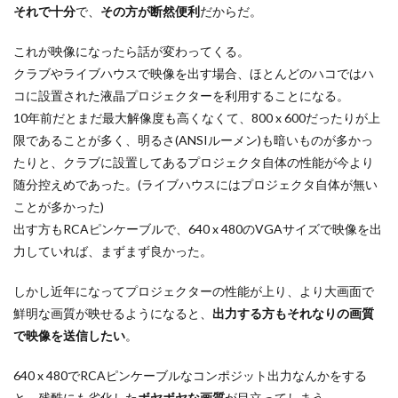
それで十分
で、
その方が断然便利
だからだ。
これが映像になったら話が変わってくる。
クラブやライブハウスで映像を出す場合、ほとんどのハコではハ
コに設置された液晶プロジェクターを利用することになる。
10年前だとまだ最大解像度も高くなくて、800 x 600だったりが上
限であることが多く、明るさ(ANSIルーメン)も暗いものが多かっ
たりと、クラブに設置してあるプロジェクタ自体の性能が今より
随分控えめであった。(ライブハウスにはプロジェクタ自体が無い
ことが多かった)
出す方もRCAピンケーブルで、640 x 480のVGAサイズで映像を出
力していれば、まずまず良かった。
しかし近年になってプロジェクターの性能が上り、より大画面で
鮮明な画質が映せるようになると、
出力する方もそれなりの画質
で映像を送信したい
。
640 x 480でRCAピンケーブルなコンポジット出力なんかをする
と、残酷にも劣化した
ボヤボヤな画質
が目立ってしまう。