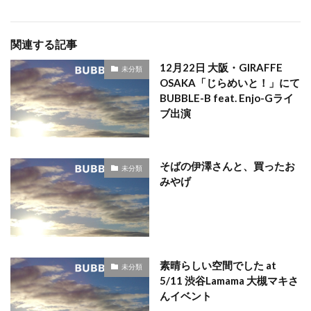
関連する記事
12月22日 大阪・GIRAFFE
未分類
OSAKA「じらめいと！」にて
BUBBLE-B feat. Enjo-Gライ
ブ出演
そばの伊澤さんと、買ったお
未分類
みやげ
素晴らしい空間でした at
未分類
5/11 渋谷Lamama 大槻マキさ
んイベント