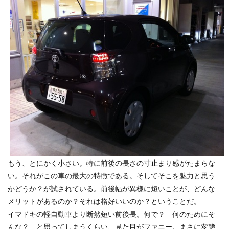
もう、とにかく小さい。特に前後の長さの寸止まり感がたまらな
い。それがこの車の最大の特徴である。そしてそこを魅力と思う
かどうか？が試されている。前後幅が異様に短いことが、どんな
メリットがあるのか？それは格好いいのか？ということだ。
イマドキの軽自動車より断然短い前後長。何で？ 何のためにそ
んな？ と思ってしまうくらい、見た目がファニー。まさに変態