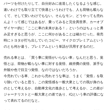
パーツを付けたりして、自分好みに改造したくなるような感じ。
速いわけでも取り立てて快適というわけでも、人も荷物も載らな
くて、そして安いわけでもない。そんなモン、どうやっても売れ
んよ！って感じではあるが、乗ってみると完全異世界。カーオブ
ザイヤー的に「ここに車の未来がある！」というのはちょっと勇
み足すぎると思うが、ここに何かがあることは確かだった。発売
時にトヨタが打ち出していたコピー、マイクロプレミアムという
のとも何か違う。プレミアムという単語が汎用すぎるのだ。
売れる車とは、「買う事に覚悟がいらない車」なんだと思う。覚
悟とは、荷物が載らない事に対する覚悟、維持費の覚悟、派手な
外観や色で目立つ覚悟、なのではないだろうか。
今売れている車、これから売れそうな車は、うまく「覚悟」を取
り除いていると思う。この覚悟感を一般大衆としての我が身のも
のとして考えるか、自動車文化の進歩として考えるか、この差が
ジャーナリストと一般大衆との差であり、iQという車の評価にな
って表れてるのだなと。