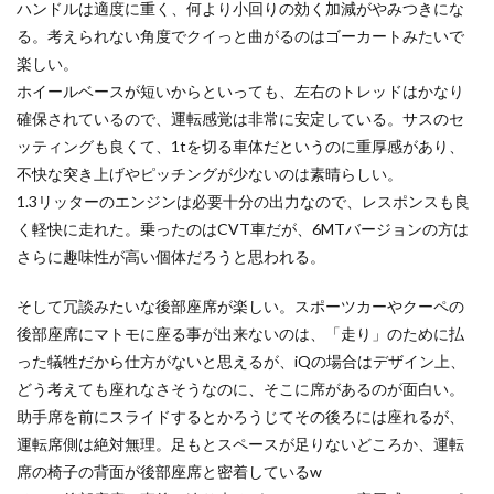
ハンドルは適度に重く、何より小回りの効く加減がやみつきにな
る。考えられない角度でクイっと曲がるのはゴーカートみたいで
楽しい。
ホイールベースが短いからといっても、左右のトレッドはかなり
確保されているので、運転感覚は非常に安定している。サスのセ
ッティングも良くて、1tを切る車体だというのに重厚感があり、
不快な突き上げやピッチングが少ないのは素晴らしい。
1.3リッターのエンジンは必要十分の出力なので、レスポンスも良
く軽快に走れた。乗ったのはCVT車だが、6MTバージョンの方は
さらに趣味性が高い個体だろうと思われる。
そして冗談みたいな後部座席が楽しい。スポーツカーやクーペの
後部座席にマトモに座る事が出来ないのは、「走り」のために払
った犠牲だから仕方がないと思えるが、iQの場合はデザイン上、
どう考えても座れなさそうなのに、そこに席があるのが面白い。
助手席を前にスライドするとかろうじてその後ろには座れるが、
運転席側は絶対無理。足もとスペースが足りないどころか、運転
席の椅子の背面が後部座席と密着しているw