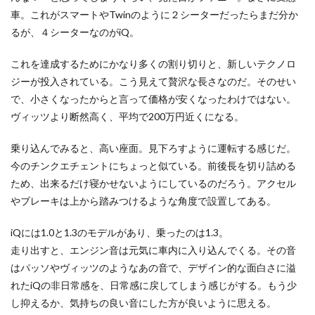
車。これがスマートやTwinのように２シーターだったらまだ分か
るが、４シーターなのがiQ。
これを達成するためにかなり多くの割り切りと、新しいテクノロ
ジーが投入されている。こう見えて贅沢な長さなのだ。そのせい
で、小さくなったからと言って価格が安くなったわけではない。
ヴィッツより断然高く、平均で200万円近くになる。
乗り込んでみると、高い座面。見下ろすように運転する感じだ。
今のチンクエチェントにちょっと似ている。前後長を切り詰める
ため、出来るだけ寝かせないようにしているのだろう。アクセル
やブレーキは上から踏みつけるような角度で設置してある。
iQには1.0と1.3のモデルがあり、乗ったのは1.3。
走り出すと、エンジン音は元気に車内に入り込んでくる。その音
はパッソやヴィッツのようなあの音で、デザイン的な面白さに溢
れたiQの非日常感を、日常感に戻してしまう感じがする。もう少
し抑えるか、気持ちの良い音にした方が良いように思える。