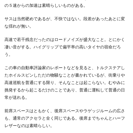
の５速からの加速は素晴らしいものがある。
サスは当然硬めであるが、不快ではない。段差があったあとに変
な揺れが無い。
高速で若干残念だったのはロードノイズが盛大なこと。とにかく
凄い音がする。ハイグリップで扁平率の高いタイヤの宿命だろ
う。
この車の自動車評論家のレポートなどを見ると、トルクステアし
たホイルスピンしただの物騒なことが書かれているが、街乗りや
高速巡航を普通にする限り、そんなことは起こらない。むやみに
挑発するから起こるだけのことであり、普通に運転して普通の日
常が送れる。
前席スペースはともかく、後席スペースやラゲッジルームの広さ
も、通常のアクセラと全く同じである。後席までちゃんとハーフ
レザーなのは素晴らしい。