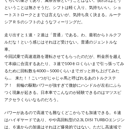
くらいの重さであり、滅茶苦茶ということはない。慣れればどう
ということは無さそうだ。シフトは軽く入り、気持ちいい。ショ
ートストロークとまでは言えないが、気持ち良く決まる。ルーテ
シアＲＳのシフトのようなフィーリングだ。
走り出すと１速・２速は「普通」である。わ、最初からトルクフ
ルだな！という感じはそれほど受けない。普通のジェントルな
車。
今回試乗で高速道路を運転させてもらったのだが、料金所を越え
て本線に合流するあたり、３速で100キロくらいまで引っ張ってみ
るために回転数を4000～5000くらいまでガッと持ち上げてみた
ら… 来た！！こいつがじゃじゃ馬と呼ばれるあのトルクステ
ア！ 前輪の駆動パワーが強すぎて微妙にハンドルが左右にふら
つく現象が起きる。日本車でこんなのが経験できるのはマツスピ
アクセラくらいなものだろう。
パワーがあるので高速でも難なくどこからでも加速できる。６速
はハイギヤードであり、やや高回転型の2.3L DISI TURBOエンジン
は、６速からの加速はそれほど爆発的ではない。ただし高速域で