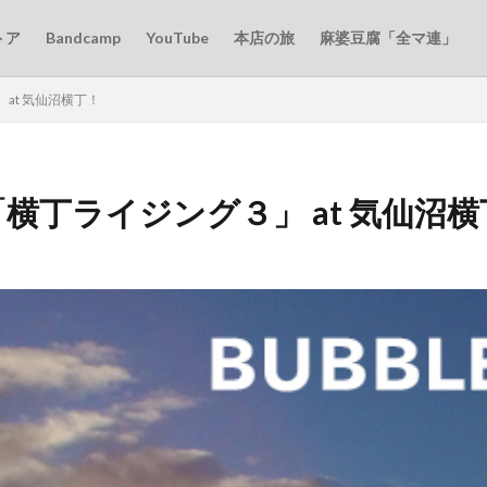
トア
Bandcamp
YouTube
本店の旅
麻婆豆腐「全マ連」
 at 気仙沼横丁！
「横丁ライジング３」 at 気仙沼