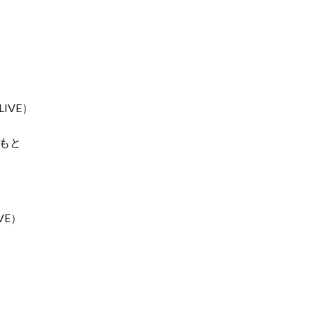
IVE）
もと
VE）