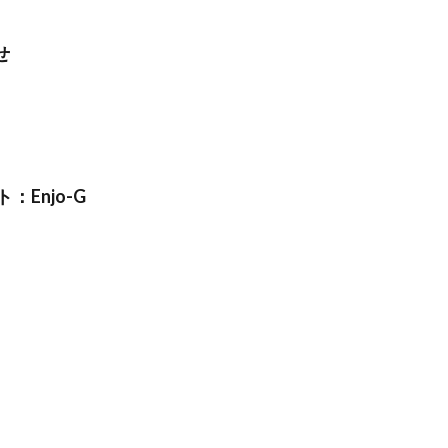
せ
：Enjo-G