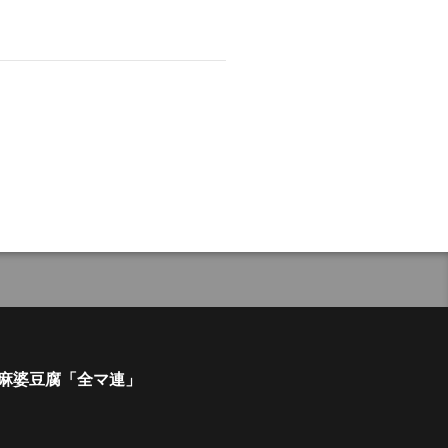
麻婆豆腐「全マ連」