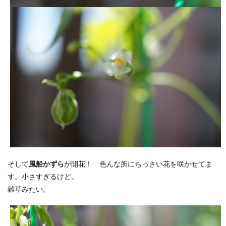
そして
風船かずら
が開花！ 色んな所にちっさい花を咲かせてま
す。小さすぎるけど。
雑草みたい。