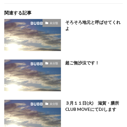
関連する記事
そろそろ地元と呼ばせてくれ
未分類
よ
超ご無沙汰です！
未分類
３月１１日(火) 滋賀・膳所
未分類
CLUB MOVEにてDJします