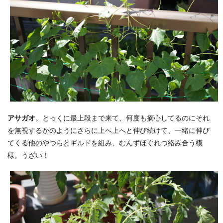
アサガオ
。とっくに最上段まで来て、何度も摘心してるのにそれ
を無視するかのようにさらに上へ上へと伸び続けて、一緒に伸び
てくる他のやつらとギルドを組み、むんずほぐれつ絡み合う模
様。うざい！