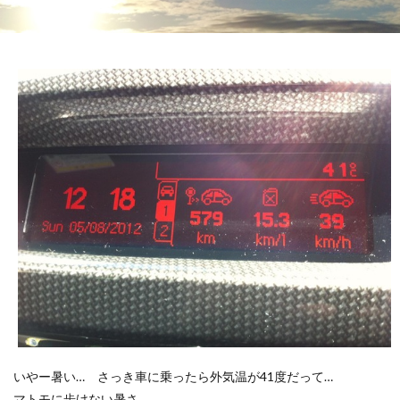
いやー暑い… さっき車に乗ったら外気温が41度だって…
マトモに歩けない暑さ。