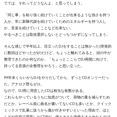
てては、それってどうなんよ、と思ってしまう。
「同じ事」を粘り強く続けていくことが出来るような強さを持つ
人か、常に新陳代謝を続けていくためのエネルギーを持つ人し
か、音楽を続けていくことなど出来ない。
やるべきことは取捨選択しないとどっちつかずになってしまう。
そんな感じで半年以上、目立ったDJをすることは無かった(突発的
に数回ほどやったが)のだけど、ちょっと離れてみると、頭の中が
整理できたのか何なのか、「ちょっとここらでDJ再開に向けて、
持ってる音源の全整理をやろう」と思い立った。
99年末くらいからDJをやりだしてから、ずっとCDオンリーだっ
た。アナログ歴もゼロ。
なので、DJ用に用意したCDは相当な枚数がある。
これらもやっているうちに知恵がついて、荷物の量を減らすため
だとか、レーベル面に曲名が書いてないCDも多いとか、クイック
ミックスで乱暴に扱うから傷が付きやすいといった理由で、ほと
んどが自前で用意したCDRだ。使えそうな楽曲をまとめたものば