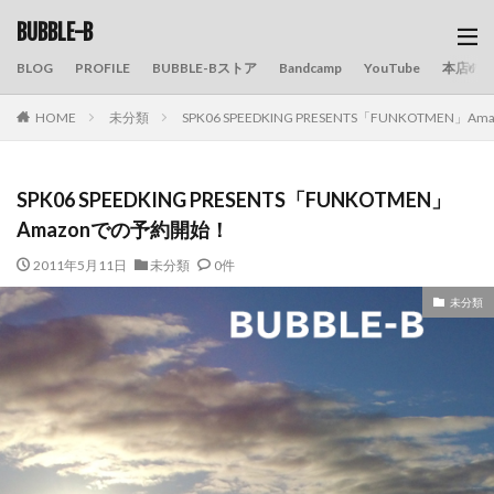
BUBBLE-B
BLOG
PROFILE
BUBBLE-Bストア
Bandcamp
YouTube
本店の
HOME
未分類
SPK06 SPEEDKING PRESENTS「FUNKOTMEN」
SPK06 SPEEDKING PRESENTS「FUNKOTMEN」
Amazonでの予約開始！
2011年5月11日
未分類
0件
未分類