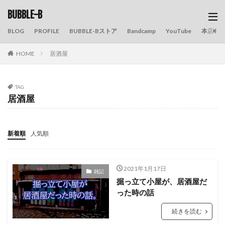
BUBBLE-B
BLOG
PROFILE
BUBBLE-Bストア
Bandcamp
YouTube
本店の
HOME
居酒屋
TAG
居酒屋
新着順
人気順
2021年1月17日
雑記
掘っ立て小屋が、居酒屋だ
った時の話
続きを読む