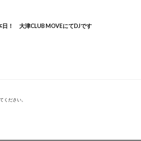
本日！ 大津CLUB MOVEにてDJです
てください。