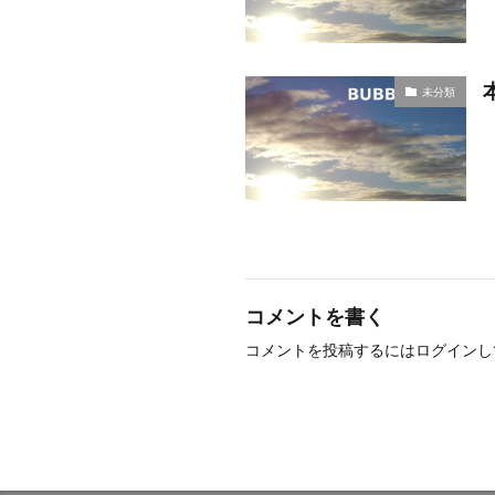
未分類
コメントを書く
コメントを投稿するには
ログイン
し