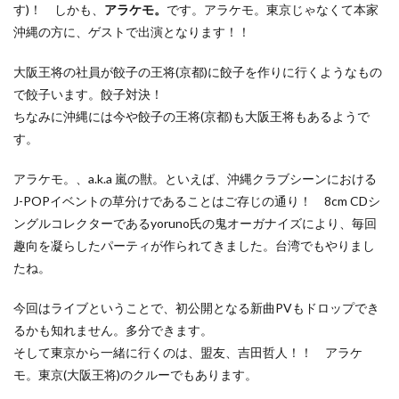
す)！ しかも、
アラケモ。
です。アラケモ。東京じゃなくて本家
沖縄の方に、ゲストで出演となります！！
大阪王将の社員が餃子の王将(京都)に餃子を作りに行くようなもの
で餃子います。餃子対決！
ちなみに沖縄には今や餃子の王将(京都)も大阪王将もあるようで
す。
アラケモ。、a.k.a 嵐の獣。といえば、沖縄クラブシーンにおける
J-POPイベントの草分けであることはご存じの通り！ 8cm CDシ
ングルコレクターであるyoruno氏の鬼オーガナイズにより、毎回
趣向を凝らしたパーティが作られてきました。台湾でもやりまし
たね。
今回はライブということで、初公開となる新曲PVもドロップでき
るかも知れません。多分できます。
そして東京から一緒に行くのは、盟友、吉田哲人！！ アラケ
モ。東京(大阪王将)のクルーでもあります。