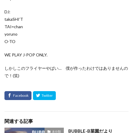
DJ:
takaSHI’T
TAI=chan
yoruno
O-TO
WE PLAY J-POP ONLY.
しかしこのフライヤーやばい… 僕が作ったわけではありませんの
で！(笑)
関連する記事
BUBBLE-B菜園だより
未分類