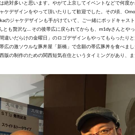
は絶対多いと思います。やがて上京してイベントなどで何度か
ケデザインをやって頂いたりして歓迎でした。その頃、Omoda
akaのジャケデザインも手がけていて、ご一緒にポッドキャスト「SP
んとも贅沢な… その後帯広に戻られてからも、m1dyさんとや
間違いだらけの金曜日」のロゴデザインもやってもらったりと
帯広の激ソウルな豚丼屋「新橋」で念願の帯広豚丼を食べました
西版の制作のための関西短気在住というタイミングがあり、ま