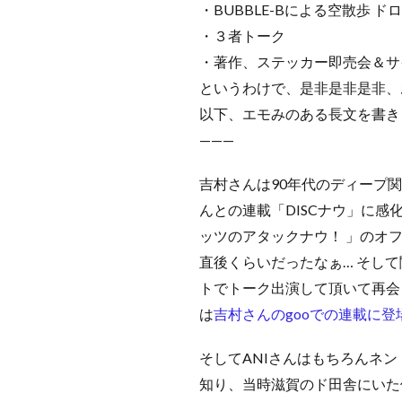
・BUBBLE-Bによる空散歩 
・３者トーク
・著作、ステッカー即売会＆サ
というわけで、是非是非是非、
以下、エモみのある長文を書き
———
吉村さんは90年代のディープ関
んとの連載「DISCナウ」に感
ッツのアタックナウ！ 」のオ
直後くらいだったなぁ… そして
トでトーク出演して頂いて再会
は
吉村さんのgooでの連載に
そしてANIさんはもちろんネ
知り、当時滋賀のド田舎にいた