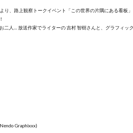
18時より、路上観察トークイベント「この世界の片隅にある看板
す！
二人… 放送作家でライターの 吉村 智樹さんと、グラフィック
o Graphixxx)