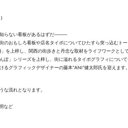
)
知らない看板があるはずだ────
街のおもしろ看板や店名タイポについてひたすら突っ込むトー
ST)」を上梓し、関西の街歩きと丹念な取材をライフワークとし
んぽ」シリーズを上梓し、街に溢れるタイポグラフィについて
けるグラフィックデザイナーの藤本”ANI”健太郎氏を迎えます
うな流れとなります。
説明など