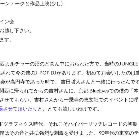
ドローントークと作品上映(少し)
イン会
お越し下さい。
ます。
西カルチャーの沼のど真ん中におられた方で、当時のJUNGLE 
化されて今の僕のJ-POP DJがあります。初めてお会いしたの
フ会が高円寺であった時で、 吉田哲人さんと一緒に行ったんで
関西に帰られてからの吉村さんに、京都 BlueEyesでの僕の
させてもらい、吉村さんから一乗寺の恵文社でのイベントに呼
登場させて頂いたり
と、とても嬉しいわけです。
ンドグラフィクス時代、それこそハイパーリッチレコードの初期
僕はその音と共に強烈な刺激を受けました。90年代の東京の