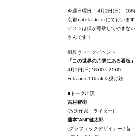
今週日曜日！ 4月2日(日) 
京都 cafe la siesta にて行いま
ゲストは僕が尊敬してやまないお
さんです！
街歩きトークイベント
「この世界の片隅にある看板」
4月2日(日) 18:00～21:00
Entrance: 1 Drink & 投げ銭
■トーク出演
吉村智樹
(放送作家・ライター)
藤本”ANI”健太郎
(グラフィックデザイナー / 昔：Nend