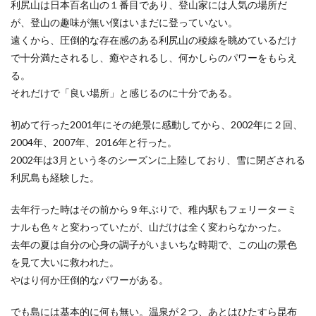
利尻山は日本百名山の１番目であり、登山家には人気の場所だ
が、登山の趣味が無い僕はいまだに登っていない。
遠くから、圧倒的な存在感のある利尻山の稜線を眺めているだけ
で十分満たされるし、癒やされるし、何かしらのパワーをもらえ
る。
それだけで「良い場所」と感じるのに十分である。
初めて行った2001年にその絶景に感動してから、2002年に２回、
2004年、2007年、2016年と行った。
2002年は3月という冬のシーズンに上陸しており、雪に閉ざされる
利尻島も経験した。
去年行った時はその前から９年ぶりで、稚内駅もフェリーターミ
ナルも色々と変わっていたが、山だけは全く変わらなかった。
去年の夏は自分の心身の調子がいまいちな時期で、この山の景色
を見て大いに救われた。
やはり何か圧倒的なパワーがある。
でも島には基本的に何も無い。温泉が２つ、あとはひたすら昆布