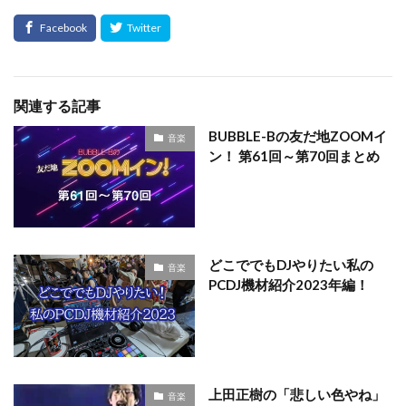
関連する記事
BUBBLE-Bの友だ地ZOOMイ
音楽
ン！ 第61回～第70回まとめ
どこででもDJやりたい私の
音楽
PCDJ機材紹介2023年編！
上田正樹の「悲しい色やね」
音楽