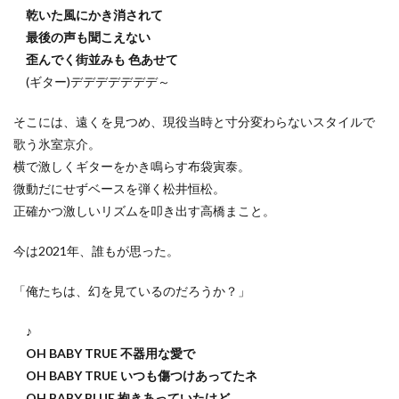
乾いた風にかき消されて
最後の声も聞こえない
歪んでく街並みも 色あせて
(ギター)デデデデデデデ～
そこには、遠くを見つめ、現役当時と寸分変わらないスタイルで
歌う氷室京介。
横で激しくギターをかき鳴らす布袋寅泰。
微動だにせずベースを弾く松井恒松。
正確かつ激しいリズムを叩き出す高橋まこと。
今は2021年、誰もが思った。
「俺たちは、幻を見ているのだろうか？」
♪
OH BABY TRUE 不器用な愛で
OH BABY TRUE いつも傷つけあってたネ
OH BABY BLUE 抱きあっていたけど