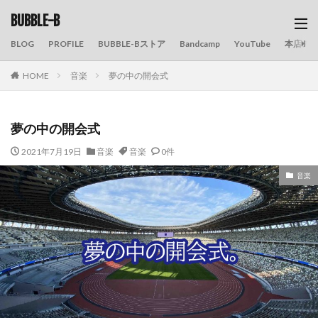
BUBBLE-B
BLOG
PROFILE
BUBBLE-Bストア
Bandcamp
YouTube
本店の
HOME
音楽
夢の中の開会式
夢の中の開会式
2021年7月19日
音楽
音楽
0件
音楽