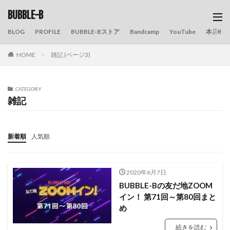
BUBBLE-B
BLOG
PROFILE
BUBBLE-Bストア
Bandcamp
YouTube
本店の
HOME
雑記 (ページ3)
CATEGORY
雑記
新着順
人気順
2020年6月7日
BUBBLE-Bの友だ地ZOOM
イン！ 第71回～第80回まと
め
続きを読む