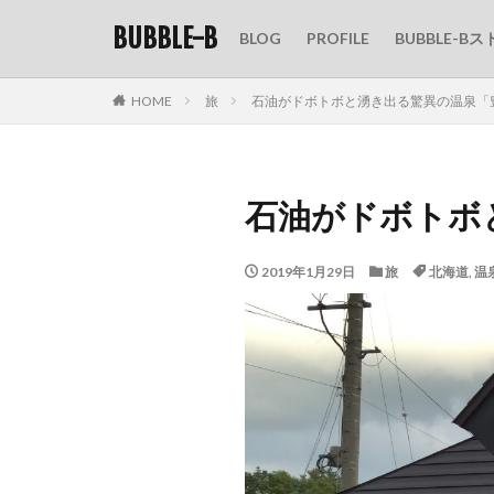
BUBBLE-B
BLOG
PROFILE
BUBBLE-Bス
HOME
旅
石油がドボトボと湧き出る驚異の温泉「
石油がドボトボ
2019年1月29日
旅
北海道
,
温