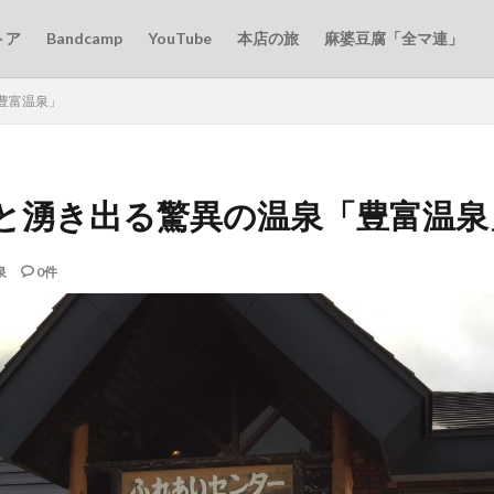
トア
Bandcamp
YouTube
本店の旅
麻婆豆腐「全マ連」
豊富温泉」
と湧き出る驚異の温泉「豊富温泉
泉
0件