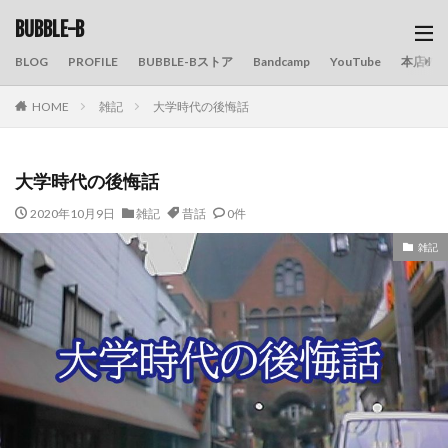
BUBBLE-B
BLOG
PROFILE
BUBBLE-Bストア
Bandcamp
YouTube
本店の
HOME
雑記
大学時代の後悔話
大学時代の後悔話
2020年10月9日
雑記
昔話
0件
雑記