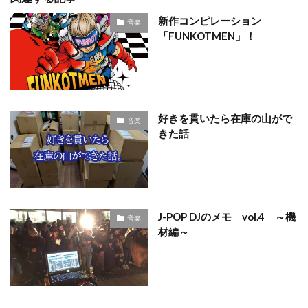
新作コンピレーション
音楽
「FUNKOTMEN」！
好きを貫いたら在庫の山がで
音楽
きた話
J-POP DJのメモ vol.4 ～機
音楽
材編～