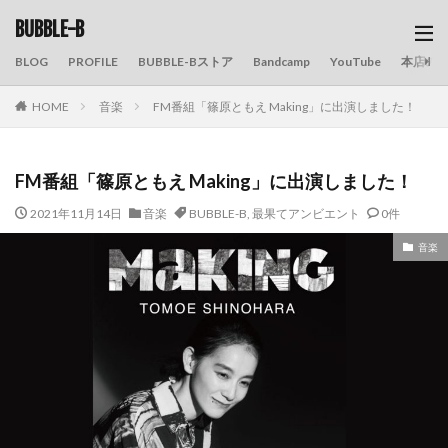
BUBBLE-B
BLOG
PROFILE
BUBBLE-Bストア
Bandcamp
YouTube
本店の
HOME
音楽
FM番組「篠原ともえ Making」に出演しました！
FM番組「篠原ともえ Making」に出演しました！
2021年11月14日
音楽
BUBBLE-B
,
最果てアンビエント
0件
音楽