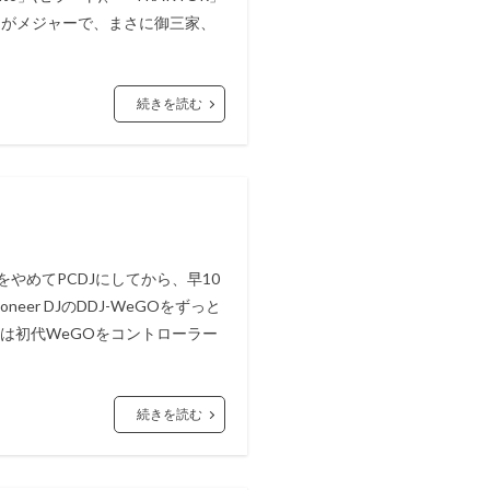
の3つがメジャーで、まさに御三家、
続きを読む
をやめてPCDJにしてから、早10
er DJのDDJ-WeGOをずっと
今は初代WeGOをコントローラー
続きを読む