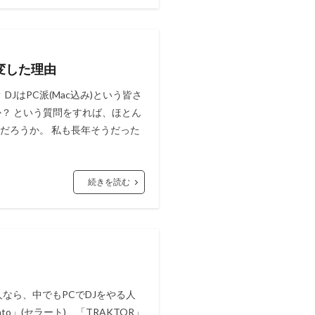
変した理由
JはPC派(Mac込み)という皆さ
か？ という質問をすれば、ほとん
いだろうか。 私も長年そうだった
続きを読む
人なら、中でもPCでDJをやる人
o」(セラート)、「TRAKTOR」