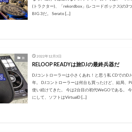
(トラクター)、「rekordbox」(レコードボックス)
BIG 3だ。 Serato […]
2022年12月3日
旅
RELOOP READYは旅DJの最終兵器だ
DJコントローラーは小さくあれ！と思う私 CDでのDJ
年。 DJコントローラーは何台も買ったけど、結局、Pione
使い続けてきた。 今は2台目の初代WeGOである。 
にして、ソフトはVirtualD […]