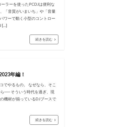
ローラーを使ったPCDJは便利な
が、「音質がいまいち」や「音量
スパワーで動く小型のコントロー
[…]
続きを読む
023年編！
ィスコでやるもの。 なぜなら、そこ
ら── そういう時代を過ぎ、現
どの機材が揃っているDJブースで
続きを読む