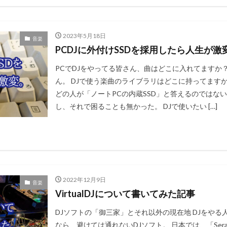
2023年5月18日
音楽
PCDJに外付けSSDを採用したら人生が激
PCでDJをやってる皆さん、曲はどこに入れてますか？ D
ん。 DJで使う楽曲のライブラリはどこに持ってます
どの人が「ノートPCの内蔵SSD」と答えるのではな
し、それで困ることも無かった。 DJで使いたい […]
2022年12月9日
音楽
VirtualDJについて書いてみた記事
DJソフトの「御三家」とそれ以外の現在地 DJをやる
なら、避けては通れないDJソフト。 日本では、「Serat